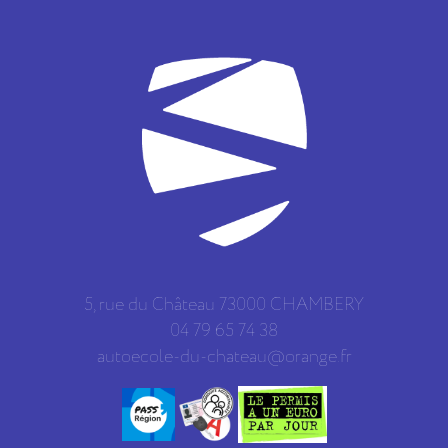
5, rue du Château 73000 CHAMBERY
04 79 65 74 38
autoecole-du-chateau@orange.fr